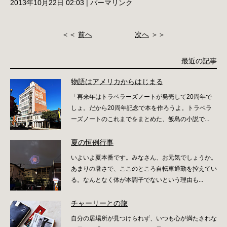
2013年10月22日 02:03
|
パーマリンク
＜＜
前へ
次へ
＞＞
最近の記事
物語はアメリカからはじまる
「再来年はトラベラーズノートが発売して20周年で
しょ。だから20周年記念で本を作ろうよ。トラベラ
ーズノートのこれまでをまとめた、飯島の小説で...
夏の恒例行事
いよいよ夏本番です。みなさん、お元気でしょうか。
あまりの暑さで、ここのところ自転車通勤を控えてい
る。なんとなく体が本調子でないという理由も...
チャーリーとの旅
自分の居場所が見つけられず、いつも心が満たされな