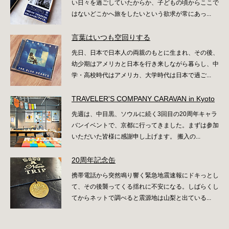
い日々を過ごしていたからか、子どもの頃からここで
はないどこかへ旅をしたいという欲求が常にあっ...
言葉はいつも空回りする
先日、日本で日本人の両親のもとに生まれ、その後、
幼少期はアメリカと日本を行き来しながら暮らし、中
学・高校時代はアメリカ、大学時代は日本で過ご...
TRAVELER'S COMPANY CARAVAN in Kyoto
先週は、中目黒、ソウルに続く3回目の20周年キャラ
バンイベントで、京都に行ってきました。まずは参加
いただいた皆様に感謝申し上げます。 搬入の...
20周年記念缶
携帯電話から突然鳴り響く緊急地震速報にドキっとし
て、その後襲ってくる揺れに不安になる。しばらくし
てからネットで調べると震源地は山梨と出ている...