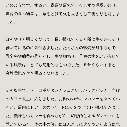
とのようです。すると、露店や店先で、少しずつ蝋燭が灯り、
屋台の食べ物屋は、鍋をどけて火を大きくして明かりを灯しま
した。
ぼんやりと明るくなって、目が慣れてくると隣に牛がのっそり
歩いているのに気付きました。たくさんの蝋燭が灯るなかで、
香辛料や線香の香りがし、牛や物売り、子供の物乞いが歩いて
いる風景は、とても幻想的なものでした。５分くらいすると、
突然電気が付き明るくなりました。
そんな中で、メトロポリタンカフェというバックパッカー向け
のカフェ食堂に入りました。お勧めのチキンカレーを食べてい
ると、店内にドアーズの｢ハートに火をつけて｣が流れてきまし
た。美味しいカレーを食べながら、幻想的なオルガンのソロを
聴いていると、体の中の何かにほんとうに火がついたように気