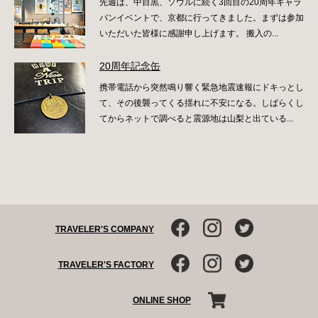
先週は、中目黒、ソウルに続く3回目の20周年キャラ
バンイベントで、京都に行ってきました。まずは参加
いただいた皆様に感謝申し上げます。 搬入の...
20周年記念缶
携帯電話から突然鳴り響く緊急地震速報にドキっとし
て、その後襲ってくる揺れに不安になる。しばらくし
てからネットで調べると震源地は山梨と出ている...
TRAVELER'S COMPANY
TRAVELER'S FACTORY
ONLINE SHOP