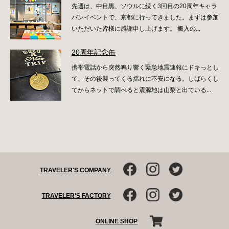
先週は、中目黒、ソウルに続く3回目の20周年キャラ
バンイベントで、京都に行ってきました。まずは参加
いただいた皆様に感謝申し上げます。 搬入の...
20周年記念缶
携帯電話から突然鳴り響く緊急地震速報にドキっとし
て、その後襲ってくる揺れに不安になる。しばらくし
てからネットで調べると震源地は山梨と出ている...
TRAVELER'S COMPANY
TRAVELER'S FACTORY
ONLINE SHOP