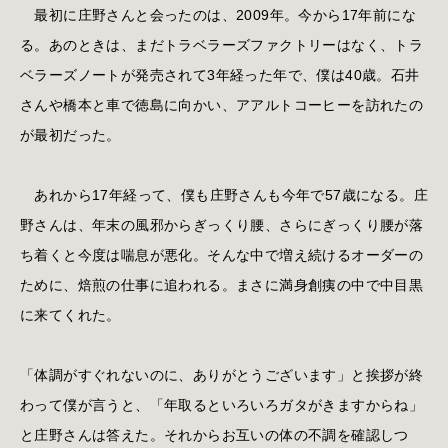
最初に庄野さんと会ったのは、2009年。今から17年前にな
る。あのときは、まだトラベラーズファクトリーはなく、トラ
ベラーズノートが発売されて3年経った年で、僕は40歳。石井
さんや橋本と車で徳島に向かい、アアルトコーヒーを訪れたの
が最初だった。
あれから17年経って、僕も庄野さんも今年で57歳になる。庄
野さんは、年末の風邪からぎっくり腰、さらにぎっくり腰が落
ち着くと今度は喘息が悪化。そんな中で増え続けるオーダーの
ために、焙煎の仕事に追われる。まさに満身創痍の中で中目黒
に来てくれた。
「体調がすぐれないのに、ありがとうございます」と挨拶が終
わって僕が言うと、「年取るといろいろガタがきますからね」
と庄野さんは答えた。それからお互いの体の不調を確認しつ