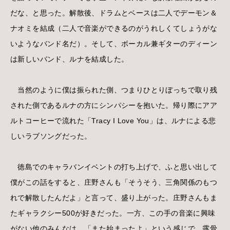
だな、と思った。解散後、ドラムとベースは二人でデーモン＆
ナオミを結成（二人で音楽ができるのがうれしくてしょうがな
いようなバンド名だ）。そして、ボーカル兼ギターのディーン
は新しいバンド、ルナを結成した。
当然のように僕は振られた側、つまりひとりぼっちで取り残
された側であるルナの方にシンパシーを抱いた。帰り際にアア
ルトコーヒーで流れた「Tracy I Love You」は、ルナによる悲
しいラブソングだった。
徳島でのキャラバンイベントの打ち上げで、ふと思い出して
僕がこの話をすると、庄野さんも「そうそう、三角関係のもつ
れで解散したんだよ」と言って、盛り上がった。庄野さんもま
たギャラクシー500が好きだった。一方、この手の音楽に興味
がない他のみんなは、「また始まったよ」という感じで、露骨