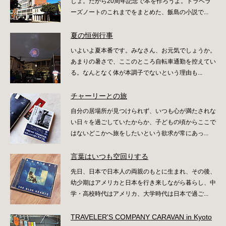
しょ。だから20周年記念で本を作ろうよ。トラベラ
ーズノートのこれまでをまとめた、飯島の小説で...
夏の恒例行事
いよいよ夏本番です。みなさん、お元気でしょうか。
あまりの暑さで、ここのところ自転車通勤を控えてい
る。なんとなく体が本調子でないという理由も...
チャーリーとの旅
自分の居場所が見つけられず、いつも心が満たされな
い日々を過ごしていたからか、子どもの頃からここで
はないどこかへ旅をしたいという欲求が常にあっ...
言葉はいつも空回りする
先日、日本で日本人の両親のもとに生まれ、その後、
幼少期はアメリカと日本を行き来しながら暮らし、中
学・高校時代はアメリカ、大学時代は日本で過ご...
TRAVELER'S COMPANY CARAVAN in Kyoto