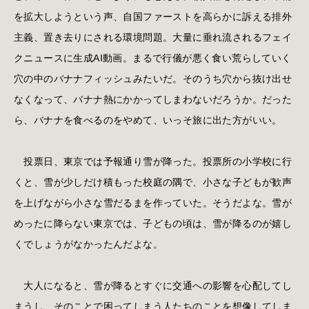
を拡大しようという声、自国ファーストを高らかに訴える排外
主義、置き去りにされる環境問題。大量に垂れ流されるフェイ
クニュースに生成AI動画。まるで行儀が悪く食い荒らしていく
穴の中のバナナフィッシュみたいだ。そのうち穴から抜け出せ
なくなって、バナナ熱にかかってしまわないだろうか。だった
ら、バナナを食べるのをやめて、いっそ旅に出た方がいい。
投票日、東京では予報通り雪が降った。投票所の小学校に行
くと、雪が少しだけ積もった校庭の隅で、小さな子どもが歓声
を上げながら小さな雪だるまを作っていた。そうだよな。雪が
めったに降らない東京では、子どもの頃は、雪が降るのが嬉し
くでしょうがなかったんだよな。
大人になると、雪が降るとすぐに交通への影響を心配してし
まうし、そのことで困ってしまう人たちのことを想像してしま