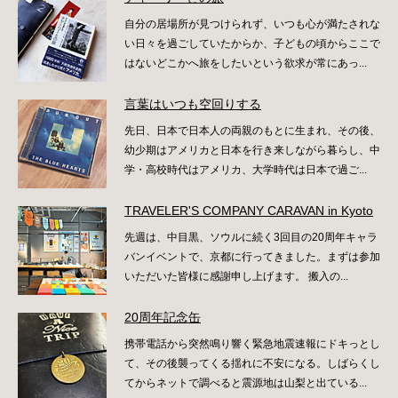
自分の居場所が見つけられず、いつも心が満たされな
い日々を過ごしていたからか、子どもの頃からここで
はないどこかへ旅をしたいという欲求が常にあっ...
言葉はいつも空回りする
先日、日本で日本人の両親のもとに生まれ、その後、
幼少期はアメリカと日本を行き来しながら暮らし、中
学・高校時代はアメリカ、大学時代は日本で過ご...
TRAVELER'S COMPANY CARAVAN in Kyoto
先週は、中目黒、ソウルに続く3回目の20周年キャラ
バンイベントで、京都に行ってきました。まずは参加
いただいた皆様に感謝申し上げます。 搬入の...
20周年記念缶
携帯電話から突然鳴り響く緊急地震速報にドキっとし
て、その後襲ってくる揺れに不安になる。しばらくし
てからネットで調べると震源地は山梨と出ている...