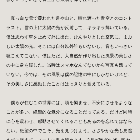
真っ白な雪で覆われた道や山と、晴れ渡った青空とのコント
ラスト。雪の上に太陽の光が反射して、キラキラ輝いている。
僕は思わず車を止めて外に出た。ひんやりとした空気に、まぶ
しい太陽の光。そこには自分以外誰もいないし、音もいっさい
聴こえてこない。僕はただ、大自然が作り出した風景の美しさ
の中に身を浸した。当時はスマホなんてないから写真も残って
いない。今では、その風景は僕の記憶の中にしかないけれど、
その美しさに感動したことははっきりと覚えている。
僕らが住むこの世界には、頭を悩ませ、不安にさせるような
ことが多い。絶望的な気分になることだってある。だけど同時
に心を震わせ、感動させてくれることもあるのを忘れてはなら
ない。絶望の中でこそ、光を見つけよう。ささやかな光も見逃
さずに捉えて、ノートに書き留めよう。2月が過ぎれば、暖か