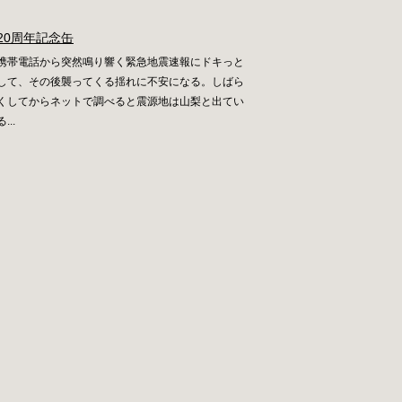
20周年記念缶
携帯電話から突然鳴り響く緊急地震速報にドキっと
して、その後襲ってくる揺れに不安になる。しばら
くしてからネットで調べると震源地は山梨と出てい
る...