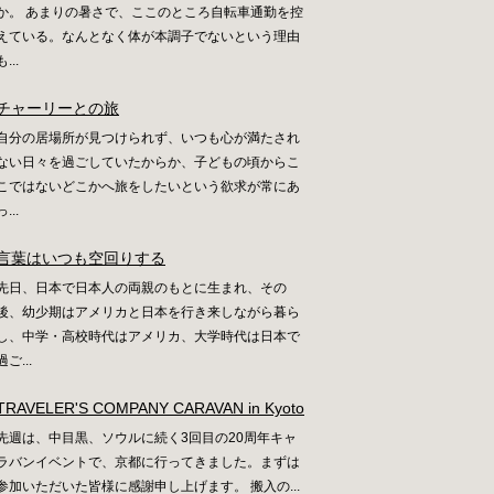
か。 あまりの暑さで、ここのところ自転車通勤を控
えている。なんとなく体が本調子でないという理由
も...
チャーリーとの旅
自分の居場所が見つけられず、いつも心が満たされ
ない日々を過ごしていたからか、子どもの頃からこ
こではないどこかへ旅をしたいという欲求が常にあ
っ...
言葉はいつも空回りする
先日、日本で日本人の両親のもとに生まれ、その
後、幼少期はアメリカと日本を行き来しながら暮ら
し、中学・高校時代はアメリカ、大学時代は日本で
過ご...
TRAVELER'S COMPANY CARAVAN in Kyoto
先週は、中目黒、ソウルに続く3回目の20周年キャ
ラバンイベントで、京都に行ってきました。まずは
参加いただいた皆様に感謝申し上げます。 搬入の...