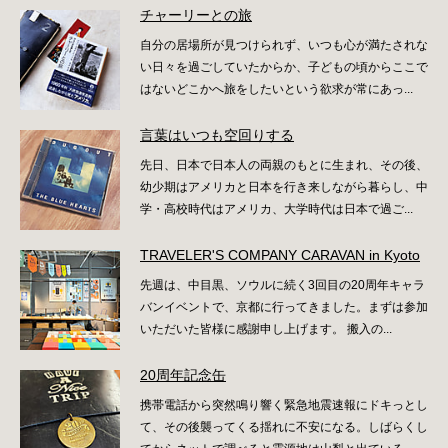
チャーリーとの旅
自分の居場所が見つけられず、いつも心が満たされな
い日々を過ごしていたからか、子どもの頃からここで
はないどこかへ旅をしたいという欲求が常にあっ...
言葉はいつも空回りする
先日、日本で日本人の両親のもとに生まれ、その後、
幼少期はアメリカと日本を行き来しながら暮らし、中
学・高校時代はアメリカ、大学時代は日本で過ご...
TRAVELER'S COMPANY CARAVAN in Kyoto
先週は、中目黒、ソウルに続く3回目の20周年キャラ
バンイベントで、京都に行ってきました。まずは参加
いただいた皆様に感謝申し上げます。 搬入の...
20周年記念缶
携帯電話から突然鳴り響く緊急地震速報にドキっとし
て、その後襲ってくる揺れに不安になる。しばらくし