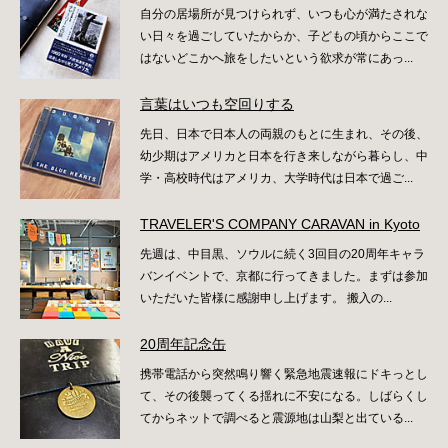
自分の居場所が見つけられず、いつも心が満たされな
い日々を過ごしていたからか、子どもの頃からここで
はないどこかへ旅をしたいという欲求が常にあっ...
言葉はいつも空回りする
先日、日本で日本人の両親のもとに生まれ、その後、
幼少期はアメリカと日本を行き来しながら暮らし、中
学・高校時代はアメリカ、大学時代は日本で過ご...
TRAVELER'S COMPANY CARAVAN in Kyoto
先週は、中目黒、ソウルに続く3回目の20周年キャラ
バンイベントで、京都に行ってきました。まずは参加
いただいた皆様に感謝申し上げます。 搬入の...
20周年記念缶
携帯電話から突然鳴り響く緊急地震速報にドキっとし
て、その後襲ってくる揺れに不安になる。しばらくし
てからネットで調べると震源地は山梨と出ている...