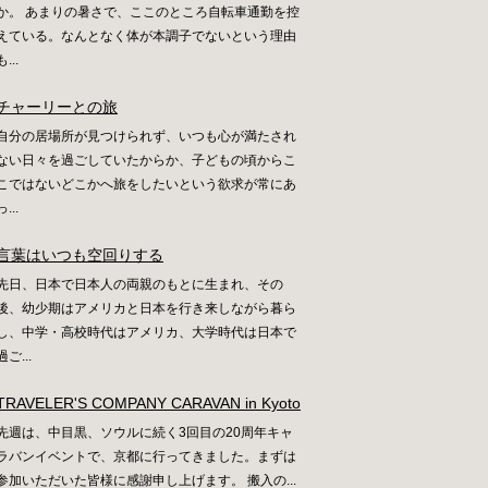
か。 あまりの暑さで、ここのところ自転車通勤を控
えている。なんとなく体が本調子でないという理由
も...
チャーリーとの旅
自分の居場所が見つけられず、いつも心が満たされ
ない日々を過ごしていたからか、子どもの頃からこ
こではないどこかへ旅をしたいという欲求が常にあ
っ...
言葉はいつも空回りする
先日、日本で日本人の両親のもとに生まれ、その
後、幼少期はアメリカと日本を行き来しながら暮ら
し、中学・高校時代はアメリカ、大学時代は日本で
過ご...
TRAVELER'S COMPANY CARAVAN in Kyoto
先週は、中目黒、ソウルに続く3回目の20周年キャ
ラバンイベントで、京都に行ってきました。まずは
参加いただいた皆様に感謝申し上げます。 搬入の...