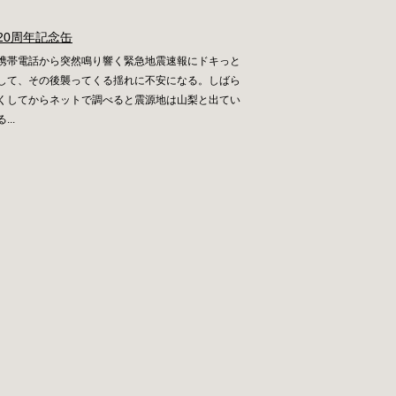
20周年記念缶
携帯電話から突然鳴り響く緊急地震速報にドキっと
して、その後襲ってくる揺れに不安になる。しばら
くしてからネットで調べると震源地は山梨と出てい
る...