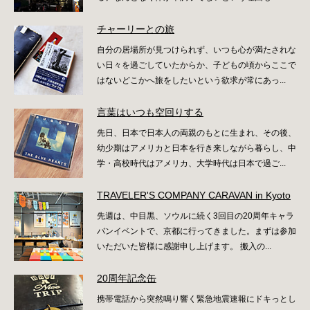
チャーリーとの旅
自分の居場所が見つけられず、いつも心が満たされな
い日々を過ごしていたからか、子どもの頃からここで
はないどこかへ旅をしたいという欲求が常にあっ...
言葉はいつも空回りする
先日、日本で日本人の両親のもとに生まれ、その後、
幼少期はアメリカと日本を行き来しながら暮らし、中
学・高校時代はアメリカ、大学時代は日本で過ご...
TRAVELER'S COMPANY CARAVAN in Kyoto
先週は、中目黒、ソウルに続く3回目の20周年キャラ
バンイベントで、京都に行ってきました。まずは参加
いただいた皆様に感謝申し上げます。 搬入の...
20周年記念缶
携帯電話から突然鳴り響く緊急地震速報にドキっとし