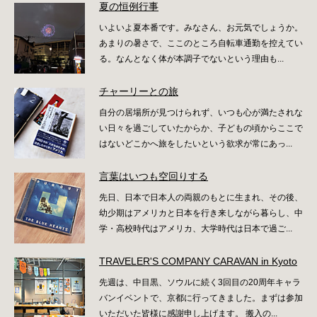
夏の恒例行事
いよいよ夏本番です。みなさん、お元気でしょうか。
あまりの暑さで、ここのところ自転車通勤を控えてい
る。なんとなく体が本調子でないという理由も...
チャーリーとの旅
自分の居場所が見つけられず、いつも心が満たされな
い日々を過ごしていたからか、子どもの頃からここで
はないどこかへ旅をしたいという欲求が常にあっ...
言葉はいつも空回りする
先日、日本で日本人の両親のもとに生まれ、その後、
幼少期はアメリカと日本を行き来しながら暮らし、中
学・高校時代はアメリカ、大学時代は日本で過ご...
TRAVELER'S COMPANY CARAVAN in Kyoto
先週は、中目黒、ソウルに続く3回目の20周年キャラ
バンイベントで、京都に行ってきました。まずは参加
いただいた皆様に感謝申し上げます。 搬入の...