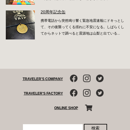
20周年記念缶
携帯電話から突然鳴り響く緊急地震速報にドキっとし
て、その後襲ってくる揺れに不安になる。しばらくし
てからネットで調べると震源地は山梨と出ている...
TRAVELER'S COMPANY
TRAVELER'S FACTORY
ONLINE SHOP
検索