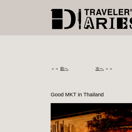
＜＜
前へ
次へ
＞＞
Good MKT in Thailand