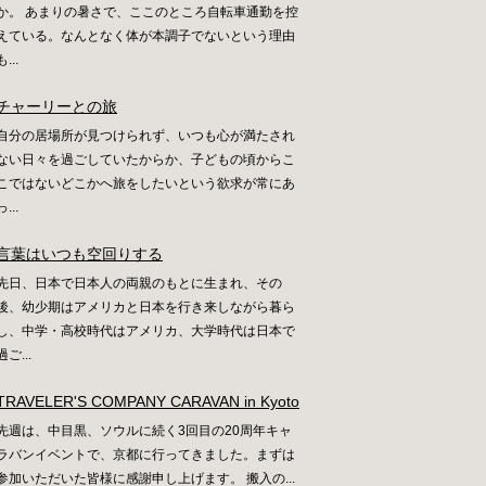
か。 あまりの暑さで、ここのところ自転車通勤を控
えている。なんとなく体が本調子でないという理由
も...
チャーリーとの旅
自分の居場所が見つけられず、いつも心が満たされ
ない日々を過ごしていたからか、子どもの頃からこ
こではないどこかへ旅をしたいという欲求が常にあ
っ...
言葉はいつも空回りする
先日、日本で日本人の両親のもとに生まれ、その
後、幼少期はアメリカと日本を行き来しながら暮ら
し、中学・高校時代はアメリカ、大学時代は日本で
過ご...
TRAVELER'S COMPANY CARAVAN in Kyoto
先週は、中目黒、ソウルに続く3回目の20周年キャ
ラバンイベントで、京都に行ってきました。まずは
参加いただいた皆様に感謝申し上げます。 搬入の...