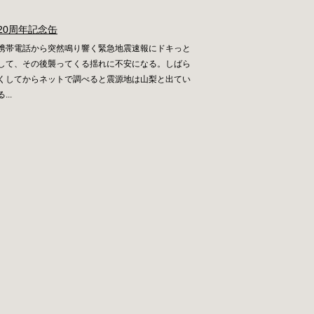
20周年記念缶
携帯電話から突然鳴り響く緊急地震速報にドキっと
して、その後襲ってくる揺れに不安になる。しばら
くしてからネットで調べると震源地は山梨と出てい
る...