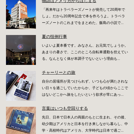
物語はアメリカからはじまる
「再来年はトラベラーズノートが発売して20周年で
しょ。だから20周年記念で本を作ろうよ。トラベラ
ーズノートのこれまでをまとめた、飯島の小説で...
夏の恒例行事
いよいよ夏本番です。みなさん、お元気でしょうか。
あまりの暑さで、ここのところ自転車通勤を控えてい
る。なんとなく体が本調子でないという理由も...
チャーリーとの旅
自分の居場所が見つけられず、いつも心が満たされな
い日々を過ごしていたからか、子どもの頃からここで
はないどこかへ旅をしたいという欲求が常にあっ...
言葉はいつも空回りする
先日、日本で日本人の両親のもとに生まれ、その後、
幼少期はアメリカと日本を行き来しながら暮らし、中
学・高校時代はアメリカ、大学時代は日本で過ご...