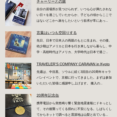
チャーリーとの旅
自分の居場所が見つけられず、いつも心が満たされな
い日々を過ごしていたからか、子どもの頃からここで
はないどこかへ旅をしたいという欲求が常にあっ...
言葉はいつも空回りする
先日、日本で日本人の両親のもとに生まれ、その後、
幼少期はアメリカと日本を行き来しながら暮らし、中
学・高校時代はアメリカ、大学時代は日本で過ご...
TRAVELER'S COMPANY CARAVAN in Kyoto
先週は、中目黒、ソウルに続く3回目の20周年キャラ
バンイベントで、京都に行ってきました。まずは参加
いただいた皆様に感謝申し上げます。 搬入の...
20周年記念缶
携帯電話から突然鳴り響く緊急地震速報にドキっとし
て、その後襲ってくる揺れに不安になる。しばらくし
てからネットで調べると震源地は山梨と出ている...