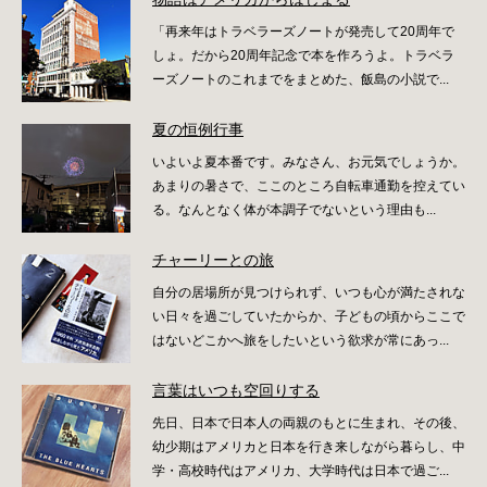
「再来年はトラベラーズノートが発売して20周年で
しょ。だから20周年記念で本を作ろうよ。トラベラ
ーズノートのこれまでをまとめた、飯島の小説で...
夏の恒例行事
いよいよ夏本番です。みなさん、お元気でしょうか。
あまりの暑さで、ここのところ自転車通勤を控えてい
る。なんとなく体が本調子でないという理由も...
チャーリーとの旅
自分の居場所が見つけられず、いつも心が満たされな
い日々を過ごしていたからか、子どもの頃からここで
はないどこかへ旅をしたいという欲求が常にあっ...
言葉はいつも空回りする
先日、日本で日本人の両親のもとに生まれ、その後、
幼少期はアメリカと日本を行き来しながら暮らし、中
学・高校時代はアメリカ、大学時代は日本で過ご...