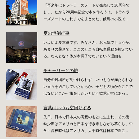
「再来年はトラベラーズノートが発売して20周年で
しょ。だから20周年記念で本を作ろうよ。トラベラ
ーズノートのこれまでをまとめた、飯島の小説で...
夏の恒例行事
いよいよ夏本番です。みなさん、お元気でしょうか。
あまりの暑さで、ここのところ自転車通勤を控えてい
る。なんとなく体が本調子でないという理由も...
チャーリーとの旅
自分の居場所が見つけられず、いつも心が満たされな
い日々を過ごしていたからか、子どもの頃からここで
はないどこかへ旅をしたいという欲求が常にあっ...
言葉はいつも空回りする
先日、日本で日本人の両親のもとに生まれ、その後、
幼少期はアメリカと日本を行き来しながら暮らし、中
学・高校時代はアメリカ、大学時代は日本で過ご...