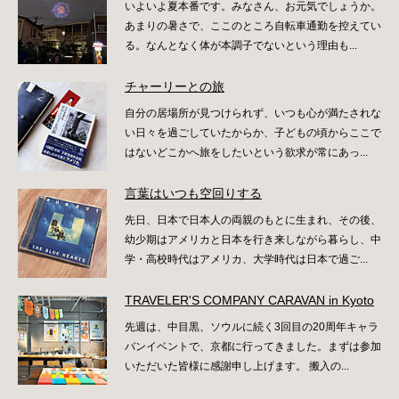
いよいよ夏本番です。みなさん、お元気でしょうか。
あまりの暑さで、ここのところ自転車通勤を控えてい
る。なんとなく体が本調子でないという理由も...
チャーリーとの旅
自分の居場所が見つけられず、いつも心が満たされな
い日々を過ごしていたからか、子どもの頃からここで
はないどこかへ旅をしたいという欲求が常にあっ...
言葉はいつも空回りする
先日、日本で日本人の両親のもとに生まれ、その後、
幼少期はアメリカと日本を行き来しながら暮らし、中
学・高校時代はアメリカ、大学時代は日本で過ご...
TRAVELER'S COMPANY CARAVAN in Kyoto
先週は、中目黒、ソウルに続く3回目の20周年キャラ
バンイベントで、京都に行ってきました。まずは参加
いただいた皆様に感謝申し上げます。 搬入の...