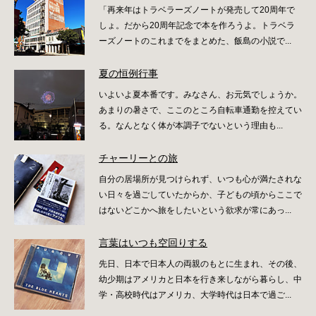
「再来年はトラベラーズノートが発売して20周年で
しょ。だから20周年記念で本を作ろうよ。トラベラ
ーズノートのこれまでをまとめた、飯島の小説で...
夏の恒例行事
いよいよ夏本番です。みなさん、お元気でしょうか。
あまりの暑さで、ここのところ自転車通勤を控えてい
る。なんとなく体が本調子でないという理由も...
チャーリーとの旅
自分の居場所が見つけられず、いつも心が満たされな
い日々を過ごしていたからか、子どもの頃からここで
はないどこかへ旅をしたいという欲求が常にあっ...
言葉はいつも空回りする
先日、日本で日本人の両親のもとに生まれ、その後、
幼少期はアメリカと日本を行き来しながら暮らし、中
学・高校時代はアメリカ、大学時代は日本で過ご...