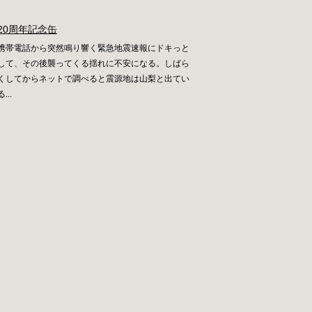
20周年記念缶
携帯電話から突然鳴り響く緊急地震速報にドキっと
して、その後襲ってくる揺れに不安になる。しばら
くしてからネットで調べると震源地は山梨と出てい
る...