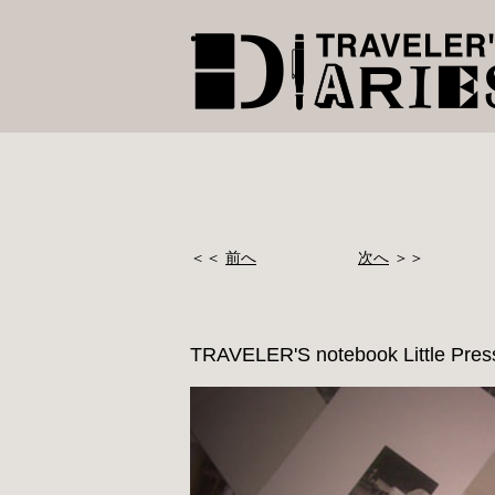
＜＜
前へ
次へ
＞＞
TRAVELER'S notebook Little Pres