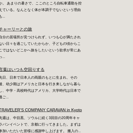
か。 あまりの暑さで、ここのところ自転車通勤を控
えている。なんとなく体が本調子でないという理由
も...
チャーリーとの旅
自分の居場所が見つけられず、いつも心が満たされ
ない日々を過ごしていたからか、子どもの頃からこ
こではないどこかへ旅をしたいという欲求が常にあ
っ...
言葉はいつも空回りする
先日、日本で日本人の両親のもとに生まれ、その
後、幼少期はアメリカと日本を行き来しながら暮ら
し、中学・高校時代はアメリカ、大学時代は日本で
過ご...
TRAVELER'S COMPANY CARAVAN in Kyoto
先週は、中目黒、ソウルに続く3回目の20周年キャ
ラバンイベントで、京都に行ってきました。まずは
参加いただいた皆様に感謝申し上げます。 搬入の...