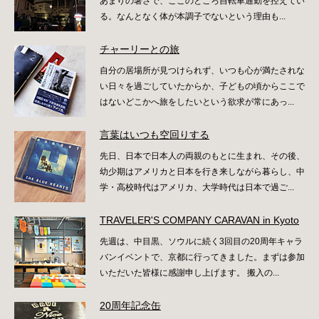
あまりの暑さで、ここのところ自転車通勤を控えてい
る。なんとなく体が本調子でないという理由も...
チャーリーとの旅
自分の居場所が見つけられず、いつも心が満たされな
い日々を過ごしていたからか、子どもの頃からここで
はないどこかへ旅をしたいという欲求が常にあっ...
言葉はいつも空回りする
先日、日本で日本人の両親のもとに生まれ、その後、
幼少期はアメリカと日本を行き来しながら暮らし、中
学・高校時代はアメリカ、大学時代は日本で過ご...
TRAVELER'S COMPANY CARAVAN in Kyoto
先週は、中目黒、ソウルに続く3回目の20周年キャラ
バンイベントで、京都に行ってきました。まずは参加
いただいた皆様に感謝申し上げます。 搬入の...
20周年記念缶