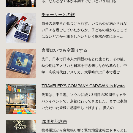
る。なんとなく体が本調子でないという理由も...
チャーリーとの旅
自分の居場所が見つけられず、いつも心が満たされな
い日々を過ごしていたからか、子どもの頃からここで
はないどこかへ旅をしたいという欲求が常にあっ...
言葉はいつも空回りする
先日、日本で日本人の両親のもとに生まれ、その後、
幼少期はアメリカと日本を行き来しながら暮らし、中
学・高校時代はアメリカ、大学時代は日本で過ご...
TRAVELER'S COMPANY CARAVAN in Kyoto
先週は、中目黒、ソウルに続く3回目の20周年キャラ
バンイベントで、京都に行ってきました。まずは参加
いただいた皆様に感謝申し上げます。 搬入の...
20周年記念缶
携帯電話から突然鳴り響く緊急地震速報にドキっとし