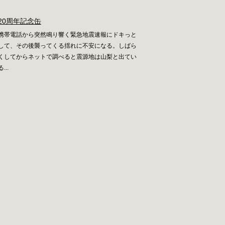
20周年記念缶
携帯電話から突然鳴り響く緊急地震速報にドキっと
して、その後襲ってくる揺れに不安になる。しばら
くしてからネットで調べると震源地は山梨と出てい
る...