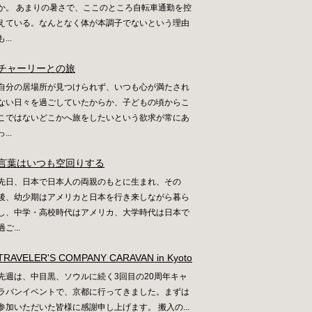
か。 あまりの暑さで、ここのところ自転車通勤を控
えている。なんとなく体が本調子でないという理由
も...
チャーリーとの旅
自分の居場所が見つけられず、いつも心が満たされ
ない日々を過ごしていたからか、子どもの頃からこ
こではないどこかへ旅をしたいという欲求が常にあ
っ...
言葉はいつも空回りする
先日、日本で日本人の両親のもとに生まれ、その
後、幼少期はアメリカと日本を行き来しながら暮ら
し、中学・高校時代はアメリカ、大学時代は日本で
過ご...
TRAVELER'S COMPANY CARAVAN in Kyoto
先週は、中目黒、ソウルに続く3回目の20周年キャ
ラバンイベントで、京都に行ってきました。まずは
参加いただいた皆様に感謝申し上げます。 搬入の...