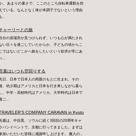
か。 あまりの暑さで、ここのところ自転車通勤を控
えている。なんとなく体が本調子でないという理由
も...
チャーリーとの旅
自分の居場所が見つけられず、いつも心が満たされ
ない日々を過ごしていたからか、子どもの頃からこ
こではないどこかへ旅をしたいという欲求が常にあ
っ...
言葉はいつも空回りする
先日、日本で日本人の両親のもとに生まれ、その
後、幼少期はアメリカと日本を行き来しながら暮ら
し、中学・高校時代はアメリカ、大学時代は日本で
過ご...
TRAVELER'S COMPANY CARAVAN in Kyoto
先週は、中目黒、ソウルに続く3回目の20周年キャ
ラバンイベントで、京都に行ってきました。まずは
参加いただいた皆様に感謝申し上げます。 搬入の...