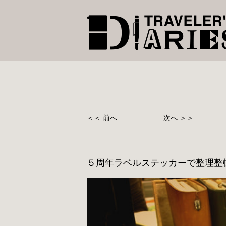
＜＜
前へ
次へ
＞＞
５周年ラベルステッカーで整理整