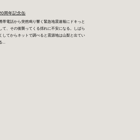
20周年記念缶
携帯電話から突然鳴り響く緊急地震速報にドキっと
して、その後襲ってくる揺れに不安になる。しばら
くしてからネットで調べると震源地は山梨と出てい
る...