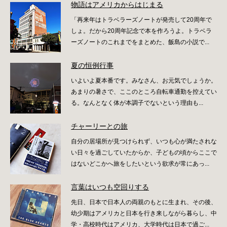
物語はアメリカからはじまる
「再来年はトラベラーズノートが発売して20周年で
しょ。だから20周年記念で本を作ろうよ。トラベラ
ーズノートのこれまでをまとめた、飯島の小説で...
夏の恒例行事
いよいよ夏本番です。みなさん、お元気でしょうか。
あまりの暑さで、ここのところ自転車通勤を控えてい
る。なんとなく体が本調子でないという理由も...
チャーリーとの旅
自分の居場所が見つけられず、いつも心が満たされな
い日々を過ごしていたからか、子どもの頃からここで
はないどこかへ旅をしたいという欲求が常にあっ...
言葉はいつも空回りする
先日、日本で日本人の両親のもとに生まれ、その後、
幼少期はアメリカと日本を行き来しながら暮らし、中
学・高校時代はアメリカ、大学時代は日本で過ご...