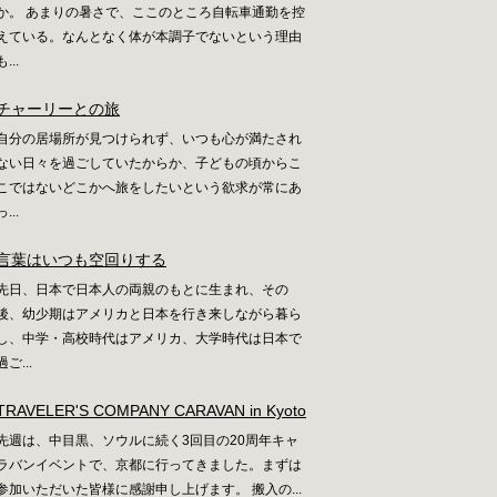
か。 あまりの暑さで、ここのところ自転車通勤を控
えている。なんとなく体が本調子でないという理由
も...
チャーリーとの旅
自分の居場所が見つけられず、いつも心が満たされ
ない日々を過ごしていたからか、子どもの頃からこ
こではないどこかへ旅をしたいという欲求が常にあ
っ...
言葉はいつも空回りする
先日、日本で日本人の両親のもとに生まれ、その
後、幼少期はアメリカと日本を行き来しながら暮ら
し、中学・高校時代はアメリカ、大学時代は日本で
過ご...
TRAVELER'S COMPANY CARAVAN in Kyoto
先週は、中目黒、ソウルに続く3回目の20周年キャ
ラバンイベントで、京都に行ってきました。まずは
参加いただいた皆様に感謝申し上げます。 搬入の...