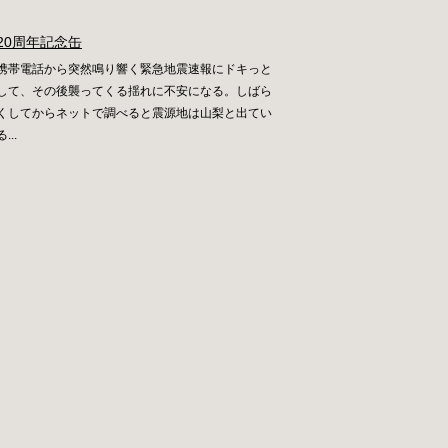
20周年記念缶
携帯電話から突然鳴り響く緊急地震速報にドキっと
して、その後襲ってくる揺れに不安になる。しばら
くしてからネットで調べると震源地は山梨と出てい
る...