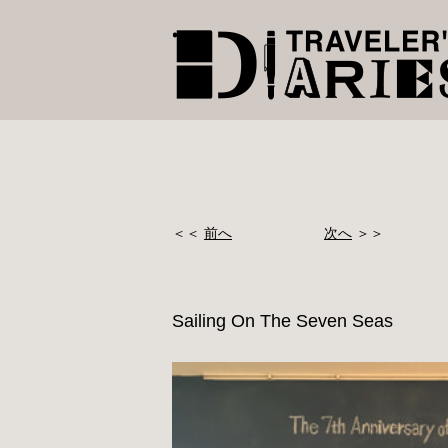
＜＜
前へ
次へ
＞＞
Sailing On The Seven Seas