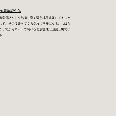
20周年記念缶
携帯電話から突然鳴り響く緊急地震速報にドキっと
して、その後襲ってくる揺れに不安になる。しばら
くしてからネットで調べると震源地は山梨と出てい
る...