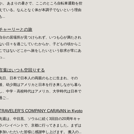
か。 あまりの暑さで、ここのところ自転車通勤を控
えている。なんとなく体が本調子でないという理由
も...
チャーリーとの旅
自分の居場所が見つけられず、いつも心が満たされ
ない日々を過ごしていたからか、子どもの頃からこ
こではないどこかへ旅をしたいという欲求が常にあ
っ...
言葉はいつも空回りする
先日、日本で日本人の両親のもとに生まれ、その
後、幼少期はアメリカと日本を行き来しながら暮ら
し、中学・高校時代はアメリカ、大学時代は日本で
過ご...
TRAVELER'S COMPANY CARAVAN in Kyoto
先週は、中目黒、ソウルに続く3回目の20周年キャ
ラバンイベントで、京都に行ってきました。まずは
参加いただいた皆様に感謝申し上げます。 搬入の...