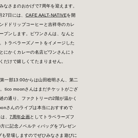
みなさまのおかげで7周年を迎えます。
月27日には、
CAFE AALT-NATIVE
を開
ンドドリップコーヒーと吉祥寺のカレ
ープンします。ピワンさんは、なんと
。トラベラーズノートをイメージした
とにかくカレーの名店ピワンさんにト
くだけで嬉しくてたまりません。
で第一部13:00からは山田稔明さん、第二
す。tico moonさんはまだチケットがござ
述の通り、ファクトリーの2階が温かく
moonさんのライブは本当におすすめで
らは、
7周年企画
としてトラベラーズフ
の方に記念ノベルティバッグをプレゼン
プも登場しますのでぜひみなさま遊びに