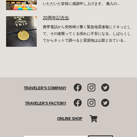
いただいた皆様に感謝申し上げます。 搬入の...
20周年記念缶
携帯電話から突然鳴り響く緊急地震速報にドキっとし
て、その後襲ってくる揺れに不安になる。しばらくし
てからネットで調べると震源地は山梨と出ている...
TRAVELER'S COMPANY
TRAVELER'S FACTORY
ONLINE SHOP