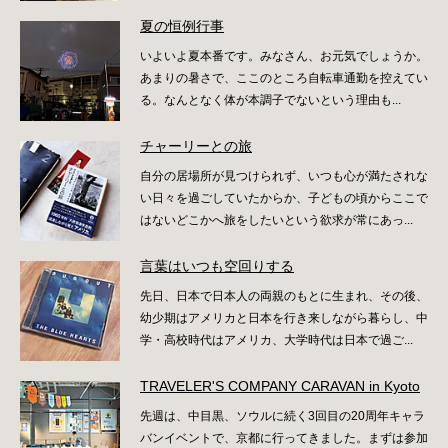
夏の恒例行事
いよいよ夏本番です。みなさん、お元気でしょうか。
あまりの暑さで、ここのところ自転車通勤を控えてい
る。なんとなく体が本調子でないという理由も...
チャーリーとの旅
自分の居場所が見つけられず、いつも心が満たされな
い日々を過ごしていたからか、子どもの頃からここで
はないどこかへ旅をしたいという欲求が常にあっ...
言葉はいつも空回りする
先日、日本で日本人の両親のもとに生まれ、その後、
幼少期はアメリカと日本を行き来しながら暮らし、中
学・高校時代はアメリカ、大学時代は日本で過ご...
TRAVELER'S COMPANY CARAVAN in Kyoto
先週は、中目黒、ソウルに続く3回目の20周年キャラ
バンイベントで、京都に行ってきました。まずは参加