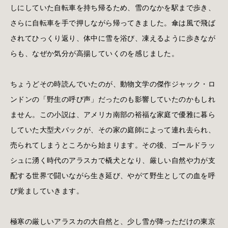
しにしていた自転車を持ち帰るため、雪のなかを駅まで歩き、
さらに自転車を手で押しながら帰ってきました。傘は風で飛ば
されてひっくり返り、体中に雪を浴び、凍えるように歩きなが
らも、なぜか気分が高揚していくのを感じました。
ちょうどその時読んでいたのが、動物文学の傑作ジャック・ロ
ンドンの「野生の呼び声」だったのも影響していたのかもしれ
ません。この小説は、アメリカ南部の裕福な家庭で優雅に暮ら
していた大型犬バックが、その家の庭師によって連れ去られ、
売られてしまうところから始まります。その後、ゴールドラッ
シュに湧く時代のアラスカで橇犬となり、厳しい自然や力が支
配する世界で闘いながら生き延び、やがて野生としての血を呼
び覚ましていきます。
極寒の厳しいアラスカの大自然と、少し雪が降っただけの東京