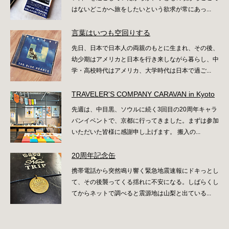
はないどこかへ旅をしたいという欲求が常にあっ...
言葉はいつも空回りする
先日、日本で日本人の両親のもとに生まれ、その後、
幼少期はアメリカと日本を行き来しながら暮らし、中
学・高校時代はアメリカ、大学時代は日本で過ご...
TRAVELER'S COMPANY CARAVAN in Kyoto
先週は、中目黒、ソウルに続く3回目の20周年キャラ
バンイベントで、京都に行ってきました。まずは参加
いただいた皆様に感謝申し上げます。 搬入の...
20周年記念缶
携帯電話から突然鳴り響く緊急地震速報にドキっとし
て、その後襲ってくる揺れに不安になる。しばらくし
てからネットで調べると震源地は山梨と出ている...