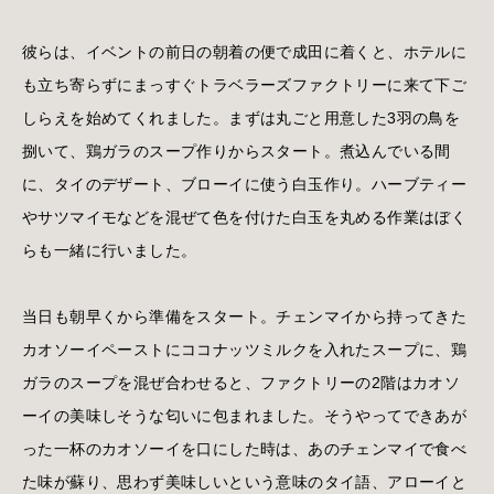
彼らは、イベントの前日の朝着の便で成田に着くと、ホテルに
も立ち寄らずにまっすぐトラベラーズファクトリーに来て下ご
しらえを始めてくれました。まずは丸ごと用意した3羽の鳥を
捌いて、鶏ガラのスープ作りからスタート。煮込んでいる間
に、タイのデザート、ブローイに使う白玉作り。ハーブティー
やサツマイモなどを混ぜて色を付けた白玉を丸める作業はぼく
らも一緒に行いました。
当日も朝早くから準備をスタート。チェンマイから持ってきた
カオソーイペーストにココナッツミルクを入れたスープに、鶏
ガラのスープを混ぜ合わせると、ファクトリーの2階はカオソ
ーイの美味しそうな匂いに包まれました。そうやってできあが
った一杯のカオソーイを口にした時は、あのチェンマイで食べ
た味が蘇り、思わず美味しいという意味のタイ語、アローイと