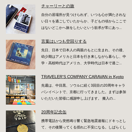
チャーリーとの旅
自分の居場所が見つけられず、いつも心が満たされな
い日々を過ごしていたからか、子どもの頃からここで
はないどこかへ旅をしたいという欲求が常にあっ...
言葉はいつも空回りする
先日、日本で日本人の両親のもとに生まれ、その後、
幼少期はアメリカと日本を行き来しながら暮らし、中
学・高校時代はアメリカ、大学時代は日本で過ご...
TRAVELER'S COMPANY CARAVAN in Kyoto
先週は、中目黒、ソウルに続く3回目の20周年キャラ
バンイベントで、京都に行ってきました。まずは参加
いただいた皆様に感謝申し上げます。 搬入の...
20周年記念缶
携帯電話から突然鳴り響く緊急地震速報にドキっとし
て、その後襲ってくる揺れに不安になる。しばらくし