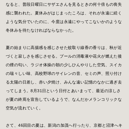
なると、普段日曜日にサザエさんを見るときの何十倍もの喪失
感に襲われた。夏休みがはじまったころは、それが永遠に続く
ような気分でいたのに、今度は永遠にやってこないかのような
冬休みを待たなければならなかった。
夏の始まりに高揚感を感じさせた蚊取り線香の香りは、秋が近
づくと寂しさを感じさせる。プールの消毒液や花火が燃えた後
の煙の匂い、ラジオ体操の朝の少しひんやりした空気、スイカ
の瑞々しい味、高校野球のサイレンの音、セミの声、照り付け
る太陽の日差し、赤い夕焼け、みんな遠い記憶のなかに過ぎ去
ってしまう。8月31日という日付とあいまって、最近の涼しさ
が夏の終焉を宣告しているようで、なんだかメランコリックな
空気が流れていく。
さて、46回目の夏は、新潟の加茂へ行ったり、京都と沼津へキ