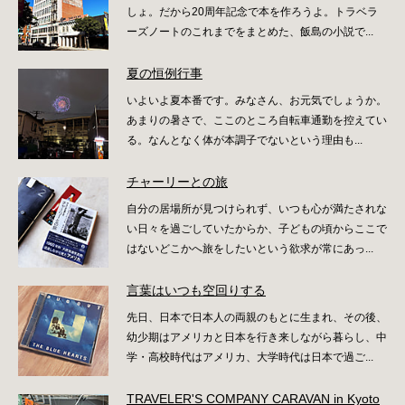
しょ。だから20周年記念で本を作ろうよ。トラベラ
ーズノートのこれまでをまとめた、飯島の小説で...
夏の恒例行事
いよいよ夏本番です。みなさん、お元気でしょうか。
あまりの暑さで、ここのところ自転車通勤を控えてい
る。なんとなく体が本調子でないという理由も...
チャーリーとの旅
自分の居場所が見つけられず、いつも心が満たされな
い日々を過ごしていたからか、子どもの頃からここで
はないどこかへ旅をしたいという欲求が常にあっ...
言葉はいつも空回りする
先日、日本で日本人の両親のもとに生まれ、その後、
幼少期はアメリカと日本を行き来しながら暮らし、中
学・高校時代はアメリカ、大学時代は日本で過ご...
TRAVELER'S COMPANY CARAVAN in Kyoto