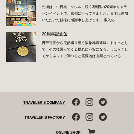
先週は、中目黒、ソウルに続く3回目の20周年キャラ
バンイベントで、京都に行ってきました。まずは参加
いただいた皆様に感謝申し上げます。 搬入の...
20周年記念缶
携帯電話から突然鳴り響く緊急地震速報にドキっとし
て、その後襲ってくる揺れに不安になる。しばらくし
てからネットで調べると震源地は山梨と出ている...
TRAVELER'S COMPANY
TRAVELER'S FACTORY
ONLINE SHOP