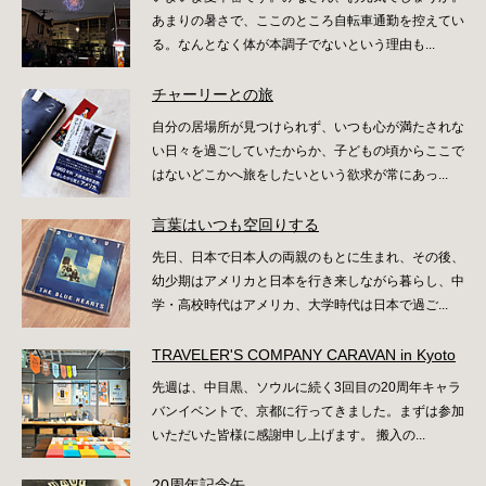
あまりの暑さで、ここのところ自転車通勤を控えてい
る。なんとなく体が本調子でないという理由も...
チャーリーとの旅
自分の居場所が見つけられず、いつも心が満たされな
い日々を過ごしていたからか、子どもの頃からここで
はないどこかへ旅をしたいという欲求が常にあっ...
言葉はいつも空回りする
先日、日本で日本人の両親のもとに生まれ、その後、
幼少期はアメリカと日本を行き来しながら暮らし、中
学・高校時代はアメリカ、大学時代は日本で過ご...
TRAVELER'S COMPANY CARAVAN in Kyoto
先週は、中目黒、ソウルに続く3回目の20周年キャラ
バンイベントで、京都に行ってきました。まずは参加
いただいた皆様に感謝申し上げます。 搬入の...
20周年記念缶