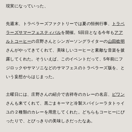
現実になっていった、
先週末、トラベラーズファクトリーでは夏の恒例行事、
トラベ
ラーズサマーフェスティバル
を開催。5回目となる今年も
アア
ルトコーヒー
の庄野さんとシンガーソングライターの
山田稔明
さんがやってきてくれて、美味しいコーヒーと素敵な音楽を披
露してくれた。そういえば、このイベントだって、5年前にフ
ジロックやサマソニなどのサマフェスのトラベラーズ版を、と
いう妄想からはじまった。
土曜日には、庄野さんの紹介で吉祥寺のカレーの名店、
ピワン
さんも来てくれて、黒ごまキーマと冷製スパイシーラタトゥイ
ユの２種類のカレーを用意してくれた。どちらもコーヒーにぴ
ったりで、とびっきりの美味しさだったなあ。