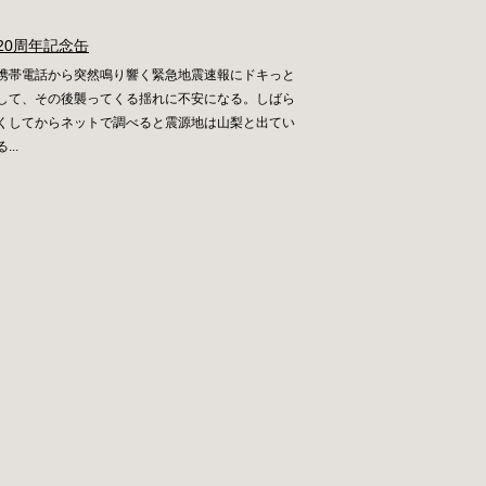
20周年記念缶
携帯電話から突然鳴り響く緊急地震速報にドキっと
して、その後襲ってくる揺れに不安になる。しばら
くしてからネットで調べると震源地は山梨と出てい
る...