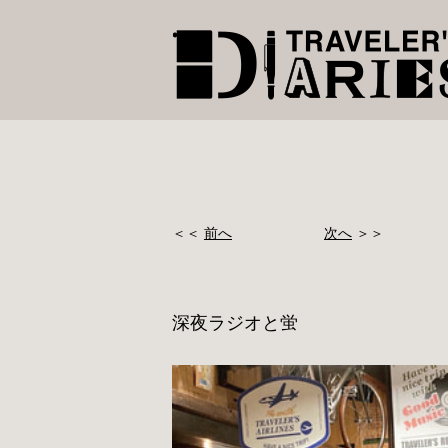
＜＜
前へ
次へ
＞＞
深夜ラジオと蛍