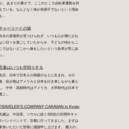
か。 あまりの暑さで、ここのところ自転車通勤を控
えている。なんとなく体が本調子でないという理由
も...
チャーリーとの旅
自分の居場所が見つけられず、いつも心が満たされ
ない日々を過ごしていたからか、子どもの頃からこ
こではないどこかへ旅をしたいという欲求が常にあ
っ...
言葉はいつも空回りする
先日、日本で日本人の両親のもとに生まれ、その
後、幼少期はアメリカと日本を行き来しながら暮ら
し、中学・高校時代はアメリカ、大学時代は日本で
過ご...
TRAVELER'S COMPANY CARAVAN in Kyoto
先週は、中目黒、ソウルに続く3回目の20周年キャ
ラバンイベントで、京都に行ってきました。まずは
参加いただいた皆様に感謝申し上げます。 搬入の...