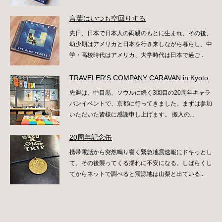
言葉はいつも空回りする
先日、日本で日本人の両親のもとに生まれ、その後、
幼少期はアメリカと日本を行き来しながら暮らし、中
学・高校時代はアメリカ、大学時代は日本で過ご...
TRAVELER'S COMPANY CARAVAN in Kyoto
先週は、中目黒、ソウルに続く3回目の20周年キャラ
バンイベントで、京都に行ってきました。まずは参加
いただいた皆様に感謝申し上げます。 搬入の...
20周年記念缶
携帯電話から突然鳴り響く緊急地震速報にドキっとし
て、その後襲ってくる揺れに不安になる。しばらくし
てからネットで調べると震源地は山梨と出ている...