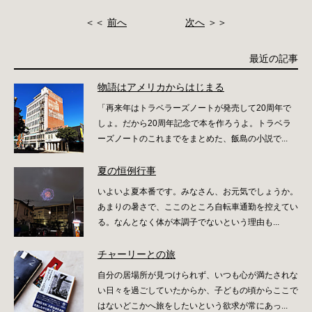
＜＜
前へ
次へ
＞＞
最近の記事
物語はアメリカからはじまる
「再来年はトラベラーズノートが発売して20周年で
しょ。だから20周年記念で本を作ろうよ。トラベラ
ーズノートのこれまでをまとめた、飯島の小説で...
夏の恒例行事
いよいよ夏本番です。みなさん、お元気でしょうか。
あまりの暑さで、ここのところ自転車通勤を控えてい
る。なんとなく体が本調子でないという理由も...
チャーリーとの旅
自分の居場所が見つけられず、いつも心が満たされな
い日々を過ごしていたからか、子どもの頃からここで
はないどこかへ旅をしたいという欲求が常にあっ...