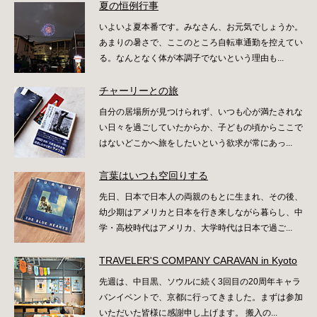
夏の恒例行事
いよいよ夏本番です。みなさん、お元気でしょうか。
あまりの暑さで、ここのところ自転車通勤を控えてい
る。なんとなく体が本調子でないという理由も...
チャーリーとの旅
自分の居場所が見つけられず、いつも心が満たされな
い日々を過ごしていたからか、子どもの頃からここで
はないどこかへ旅をしたいという欲求が常にあっ...
言葉はいつも空回りする
先日、日本で日本人の両親のもとに生まれ、その後、
幼少期はアメリカと日本を行き来しながら暮らし、中
学・高校時代はアメリカ、大学時代は日本で過ご...
TRAVELER'S COMPANY CARAVAN in Kyoto
先週は、中目黒、ソウルに続く3回目の20周年キャラ
バンイベントで、京都に行ってきました。まずは参加
いただいた皆様に感謝申し上げます。 搬入の...