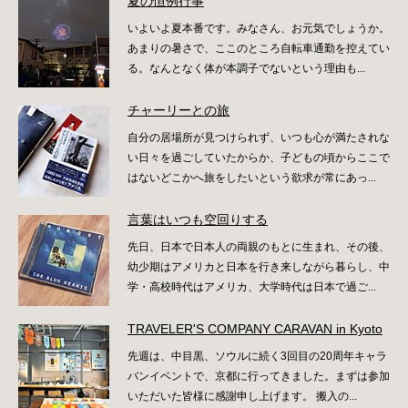
夏の恒例行事
いよいよ夏本番です。みなさん、お元気でしょうか。
あまりの暑さで、ここのところ自転車通勤を控えてい
る。なんとなく体が本調子でないという理由も...
チャーリーとの旅
自分の居場所が見つけられず、いつも心が満たされな
い日々を過ごしていたからか、子どもの頃からここで
はないどこかへ旅をしたいという欲求が常にあっ...
言葉はいつも空回りする
先日、日本で日本人の両親のもとに生まれ、その後、
幼少期はアメリカと日本を行き来しながら暮らし、中
学・高校時代はアメリカ、大学時代は日本で過ご...
TRAVELER'S COMPANY CARAVAN in Kyoto
先週は、中目黒、ソウルに続く3回目の20周年キャラ
バンイベントで、京都に行ってきました。まずは参加
いただいた皆様に感謝申し上げます。 搬入の...