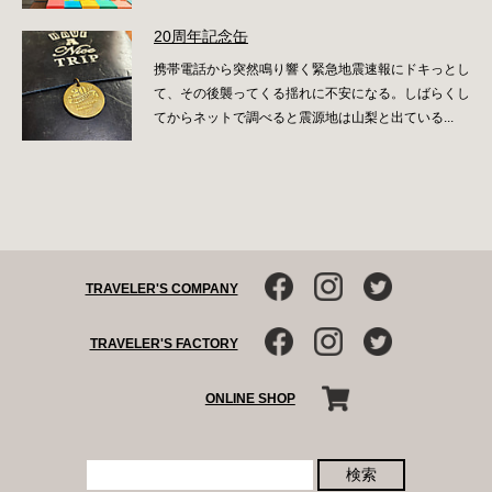
20周年記念缶
携帯電話から突然鳴り響く緊急地震速報にドキっとし
て、その後襲ってくる揺れに不安になる。しばらくし
てからネットで調べると震源地は山梨と出ている...
TRAVELER'S COMPANY
TRAVELER'S FACTORY
ONLINE SHOP
検索