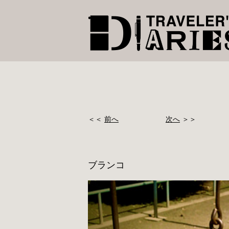
＜＜
前へ
次へ
＞＞
ブランコ