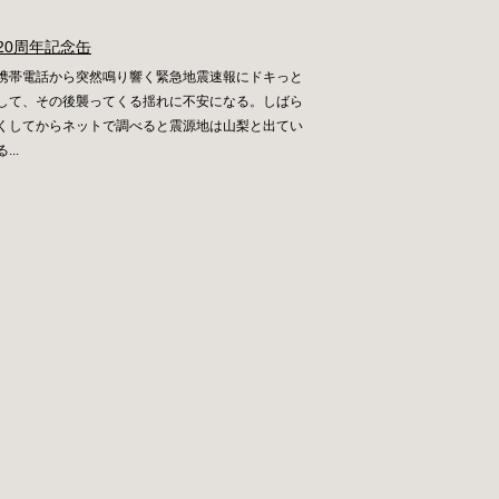
20周年記念缶
携帯電話から突然鳴り響く緊急地震速報にドキっと
して、その後襲ってくる揺れに不安になる。しばら
くしてからネットで調べると震源地は山梨と出てい
る...