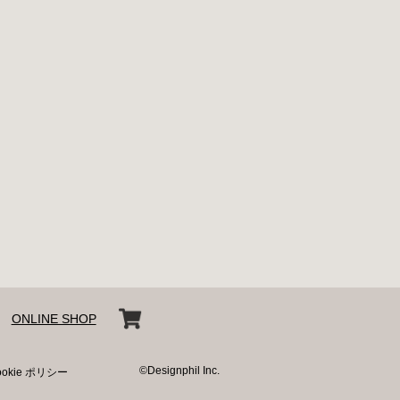
ONLINE SHOP
©Designphil Inc.
ookie ポリシー