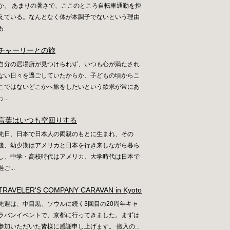
か。 あまりの暑さで、ここのところ自転車通勤を控
えている。なんとなく体が本調子でないという理由
も...
チャーリーとの旅
自分の居場所が見つけられず、いつも心が満たされ
ない日々を過ごしていたからか、子どもの頃からこ
こではないどこかへ旅をしたいという欲求が常にあ
っ...
言葉はいつも空回りする
先日、日本で日本人の両親のもとに生まれ、その
後、幼少期はアメリカと日本を行き来しながら暮ら
し、中学・高校時代はアメリカ、大学時代は日本で
過ご...
TRAVELER'S COMPANY CARAVAN in Kyoto
先週は、中目黒、ソウルに続く3回目の20周年キャ
ラバンイベントで、京都に行ってきました。まずは
参加いただいた皆様に感謝申し上げます。 搬入の...