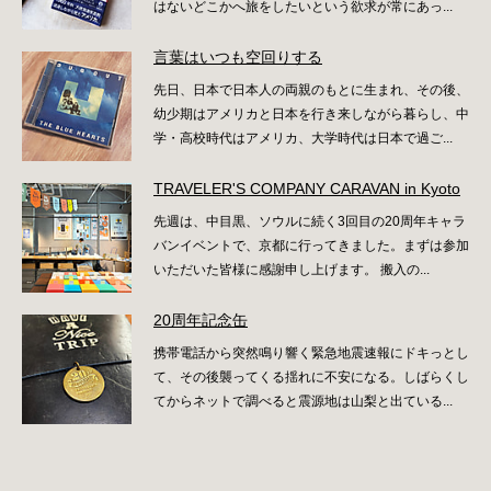
はないどこかへ旅をしたいという欲求が常にあっ...
言葉はいつも空回りする
先日、日本で日本人の両親のもとに生まれ、その後、
幼少期はアメリカと日本を行き来しながら暮らし、中
学・高校時代はアメリカ、大学時代は日本で過ご...
TRAVELER'S COMPANY CARAVAN in Kyoto
先週は、中目黒、ソウルに続く3回目の20周年キャラ
バンイベントで、京都に行ってきました。まずは参加
いただいた皆様に感謝申し上げます。 搬入の...
20周年記念缶
携帯電話から突然鳴り響く緊急地震速報にドキっとし
て、その後襲ってくる揺れに不安になる。しばらくし
てからネットで調べると震源地は山梨と出ている...