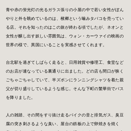
青や赤の蛍光灯の光るガラス張りの小屋の中で若い女性がぼん
やりと外を眺めているのは、檳榔という噛みタバコを売ってい
る店。それを知ったのはこの旅が終わる頃でしたが、ネオンと
女性が醸し出す妖しい雰囲気は、ウォン・カーウァイの映画の
世界の様で、異国にいることを実感させてくれます。
台北駅を過ぎてしばらく走ると、日用雑貨や修理工、食堂など
のお店が連なっている裏通りに出ました。どの店も間口が狭く
ごちゃごちゃしていて、半ズボンにランニングシャツを着た親
父が切り盛りしているような感じ。そんな下町の繁華街でバス
を降りました。
人の雑踏、その間をすり抜け走るバイクの音と排気ガス、臭豆
腐の突き刺さるような臭い、屋台の鉄板の上で卵焼きを焼く