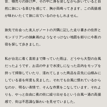
音、物売りの掛け声。その中に身を浸しながら歩いていると自
然に旅にいる喜びを感じて、胸が高鳴ってきます。この高揚感
が味わいたくて旅に出ているのかもしれません。
旅先で出会った友人がノートの片隅に記した走り書きの住所と
モンドリアンの抽象画のようなそっけない地図を頼りに今夜の
宿を探して歩きました。
私が台北に着く直前まで降っていた雨は、どうやら大型の台風
だったようです。お店の中まで水浸しになった店内をモップを
持って掃除していたり、濡れてしまった商品を店先に山積みに
している姿を何度も見ました。それでも台風に慣れているから
なのか、明るい表情で、そんな作業をこなしています。それよ
りも、やっと自由に夜の街に繰り出せるという台風一過の高揚
感で、街は不思議な賑わいを見せていました。