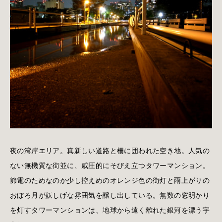
夜の湾岸エリア。真新しい道路と柵に囲われた空き地。人気の
ない無機質な街並に、威圧的にそびえ立つタワーマンション。
節電のためなのか少し控えめのオレンジ色の街灯と雨上がりの
おぼろ月が妖しげな雰囲気を醸し出している。無数の窓明かり
を灯すタワーマンションは、地球から遠く離れた銀河を漂う宇