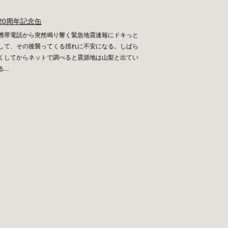
20周年記念缶
携帯電話から突然鳴り響く緊急地震速報にドキっと
して、その後襲ってくる揺れに不安になる。しばら
くしてからネットで調べると震源地は山梨と出てい
る...