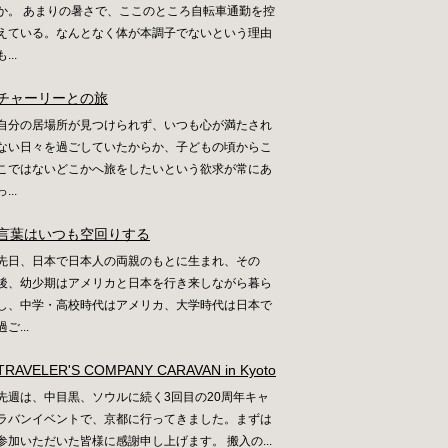
か。 あまりの暑さで、ここのところ自転車通勤を控
えている。なんとなく体が本調子でないという理由
も...
チャーリーとの旅
自分の居場所が見つけられず、いつも心が満たされ
ない日々を過ごしていたからか、子どもの頃からこ
こではないどこかへ旅をしたいという欲求が常にあ
っ...
言葉はいつも空回りする
先日、日本で日本人の両親のもとに生まれ、その
後、幼少期はアメリカと日本を行き来しながら暮ら
し、中学・高校時代はアメリカ、大学時代は日本で
過ご...
TRAVELER'S COMPANY CARAVAN in Kyoto
先週は、中目黒、ソウルに続く3回目の20周年キャ
ラバンイベントで、京都に行ってきました。まずは
参加いただいた皆様に感謝申し上げます。 搬入の...