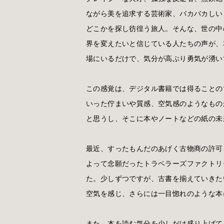
ながら美を追求する芸術家、バカバカしい
どこかを探し彷徨う旅人。そんな、世の中
界を変えたいと信じている人たちの声が、
場にいるだけで、気分が高ぶり勇気が湧い
この感覚は、デジタル書籍では得ることの
いった佇まいや質感、空気感のようなもの
と思うし、そこに本やノートなどの紙の未
最近、すったもんだのあげく古物商の許可
よって念願だったトラベラーズファクトリ
た。少しずつですが、古書を揃えていきた
空気を感じ、さらには一目惚れのような本
また、本を読む気分を少しだけ盛り上げて