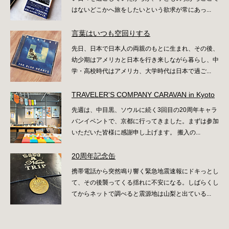
はないどこかへ旅をしたいという欲求が常にあっ...
言葉はいつも空回りする
先日、日本で日本人の両親のもとに生まれ、その後、
幼少期はアメリカと日本を行き来しながら暮らし、中
学・高校時代はアメリカ、大学時代は日本で過ご...
TRAVELER'S COMPANY CARAVAN in Kyoto
先週は、中目黒、ソウルに続く3回目の20周年キャラ
バンイベントで、京都に行ってきました。まずは参加
いただいた皆様に感謝申し上げます。 搬入の...
20周年記念缶
携帯電話から突然鳴り響く緊急地震速報にドキっとし
て、その後襲ってくる揺れに不安になる。しばらくし
てからネットで調べると震源地は山梨と出ている...