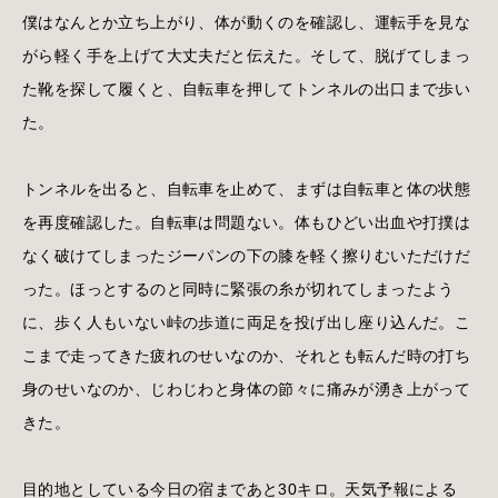
僕はなんとか立ち上がり、体が動くのを確認し、運転手を見な
がら軽く手を上げて大丈夫だと伝えた。そして、脱げてしまっ
た靴を探して履くと、自転車を押してトンネルの出口まで歩い
た。
トンネルを出ると、自転車を止めて、まずは自転車と体の状態
を再度確認した。自転車は問題ない。体もひどい出血や打撲は
なく破けてしまったジーパンの下の膝を軽く擦りむいただけだ
った。ほっとするのと同時に緊張の糸が切れてしまったよう
に、歩く人もいない峠の歩道に両足を投げ出し座り込んだ。こ
こまで走ってきた疲れのせいなのか、それとも転んだ時の打ち
身のせいなのか、じわじわと身体の節々に痛みが湧き上がって
きた。
目的地としている今日の宿まであと30キロ。天気予報による