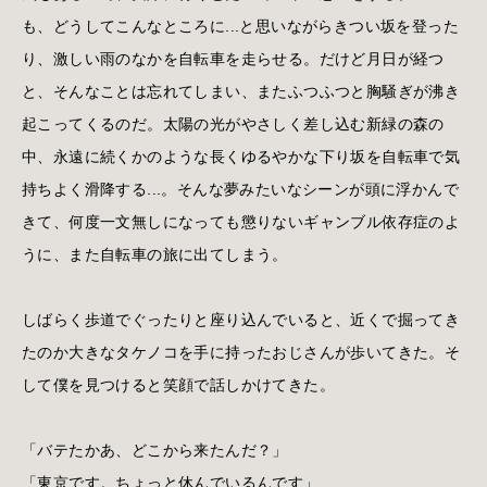
も、どうしてこんなところに...と思いながらきつい坂を登った
り、激しい雨のなかを自転車を走らせる。だけど月日が経つ
と、そんなことは忘れてしまい、またふつふつと胸騒ぎが沸き
起こってくるのだ。太陽の光がやさしく差し込む新緑の森の
中、永遠に続くかのような長くゆるやかな下り坂を自転車で気
持ちよく滑降する...。そんな夢みたいなシーンが頭に浮かんで
きて、何度一文無しになっても懲りないギャンブル依存症のよ
うに、また自転車の旅に出てしまう。
しばらく歩道でぐったりと座り込んでいると、近くで掘ってき
たのか大きなタケノコを手に持ったおじさんが歩いてきた。そ
して僕を見つけると笑顔で話しかけてきた。
「バテたかあ、どこから来たんだ？」
「東京です。ちょっと休んでいるんです」