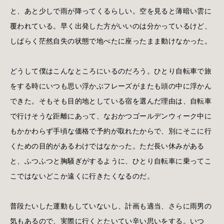
と、あと少しで雨が降ってくるらしい。空を見ると薄暗い雲に
覆われている。早く出発した方がいいのは分かっているけど、
しばらく茫然自失の状態で地べたに座ったまま動けなかった。
どうして僕はこんなところにいるのだろう。ひとり自転車で旅
をする時にいつも思い浮かぶフレーズがまたも頭の中に浮かん
できた。そもそも目的地としている宿を選んだ理由は、自転車
で行けそうな距離にあって、なおかつゴールデンウィーク中に
もかかわらず手頃な価格で予約が取れたからで、別にそこに行
くための目的があるわけではなかった。ただ長い休みがある
と、ふつふつと胸騒ぎがするように、ひとり自転車に乗ってこ
こではないどこか遠くに行きたくなるのだ。
普段たいした運動もしていないし、計画も適当、さらに雨男の
気もあるので、実際に行くとたいてい辛い思いをする。いつ