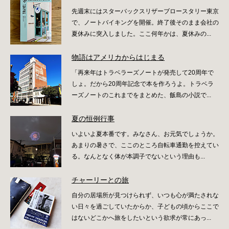
先週末にはスターバックスリザーブロースタリー東京
で、ノートバイキングを開催。終了後そのまま会社の
夏休みに突入しました。ここ何年かは、夏休みの...
物語はアメリカからはじまる
「再来年はトラベラーズノートが発売して20周年で
しょ。だから20周年記念で本を作ろうよ。トラベラ
ーズノートのこれまでをまとめた、飯島の小説で...
夏の恒例行事
いよいよ夏本番です。みなさん、お元気でしょうか。
あまりの暑さで、ここのところ自転車通勤を控えてい
る。なんとなく体が本調子でないという理由も...
チャーリーとの旅
自分の居場所が見つけられず、いつも心が満たされな
い日々を過ごしていたからか、子どもの頃からここで
はないどこかへ旅をしたいという欲求が常にあっ...