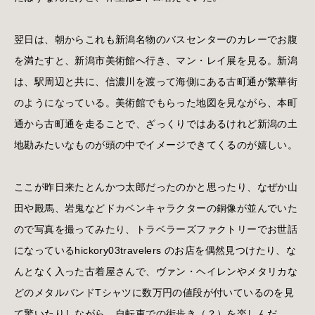
翌日は、朝からこれも新潟名物のバスセンターのカレーでお腹
を満たすと、新潟市美術館へ行き、マン・レイ展を見る。新潟
は、駅周辺と共に、信濃川を渡って海側にある古町通が繁華街
のようになっている。美術館でもらった地図を見ながら、本町
通から古町通を走ることで、ざっくりではあるけれど新潟の土
地勘みたいなものが頭の中でイメージできてくるのが嬉しい。
ここが昨日来たとんかつ太郎だったのかと思ったり、なぜか山
田や殿馬、岩鬼などドカベンキャラクターの銅像が並んでいた
ので写真を撮ってみたり、トラベラーズファクトリーでお世話
になっているhickory03travelers のお店を偶然見つけたり、な
んとなく入った古着屋さんで、ヴァン・ヘイレンやメタリカな
どのメタルバンドTシャツに数万円の値段が付いているのを見
て驚いたりしながら、自転車での街歩き（？）を楽しんだ。