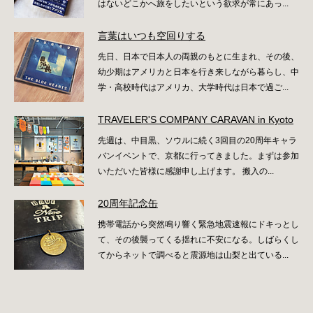
はないどこかへ旅をしたいという欲求が常にあっ...
言葉はいつも空回りする
先日、日本で日本人の両親のもとに生まれ、その後、
幼少期はアメリカと日本を行き来しながら暮らし、中
学・高校時代はアメリカ、大学時代は日本で過ご...
TRAVELER'S COMPANY CARAVAN in Kyoto
先週は、中目黒、ソウルに続く3回目の20周年キャラ
バンイベントで、京都に行ってきました。まずは参加
いただいた皆様に感謝申し上げます。 搬入の...
20周年記念缶
携帯電話から突然鳴り響く緊急地震速報にドキっとし
て、その後襲ってくる揺れに不安になる。しばらくし
てからネットで調べると震源地は山梨と出ている...