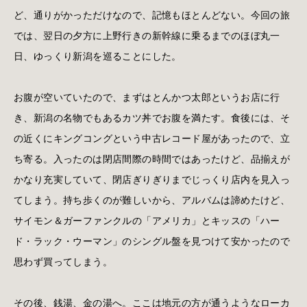
ど、通りがかっただけなので、記憶もほとんどない。今回の旅
では、翌日の夕方に上野行きの新幹線に乗るまでのほぼ丸一
日、ゆっくり新潟を巡ることにした。
お腹が空いていたので、まずはとんかつ太郎というお店に行
き、新潟の名物でもあるカツ丼でお腹を満たす。食後には、そ
の近くにキングコングという中古レコード屋があったので、立
ち寄る。入ったのは閉店間際の時間ではあったけど、品揃えが
かなり充実していて、閉店ぎりぎりまでじっくり店内を見入っ
てしまう。持ち歩くのが難しいから、アルバムは諦めたけど、
サイモン＆ガーファンクルの「アメリカ」とキッスの「ハー
ド・ラック・ウーマン」のシングル盤を見つけて安かったので
思わず買ってしまう。
その後、銭湯、金の湯へ。ここは地元の方が通うようなローカ