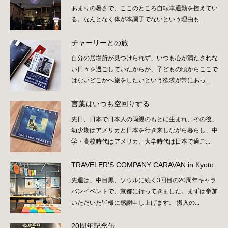
あまりの暑さで、ここのところ自転車通勤を控えてい
る。なんとなく体が本調子でないという理由も...
チャーリーとの旅
自分の居場所が見つけられず、いつも心が満たされな
い日々を過ごしていたからか、子どもの頃からここで
はないどこかへ旅をしたいという欲求が常にあっ...
言葉はいつも空回りする
先日、日本で日本人の両親のもとに生まれ、その後、
幼少期はアメリカと日本を行き来しながら暮らし、中
学・高校時代はアメリカ、大学時代は日本で過ご...
TRAVELER'S COMPANY CARAVAN in Kyoto
先週は、中目黒、ソウルに続く3回目の20周年キャラ
バンイベントで、京都に行ってきました。まずは参加
いただいた皆様に感謝申し上げます。 搬入の...
20周年記念缶