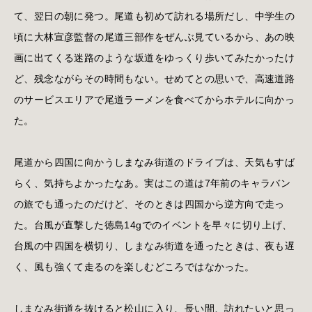
て、翌日の朝に発つ。尾道も初めて訪れる場所だし、中学生の
頃に大林宣彦監督の尾道三部作をぜんぶ見ているから、あの映
画に出てくる迷路のような坂道をゆっくり歩いてみたかったけ
ど、残念ながらその時間もない。せめてとの思いで、高速道路
のサービスエリアで尾道ラーメンを食べてからホテルに向かっ
た。
尾道から四国に向かうしまなみ街道のドライブは、天気もすば
らく、気持ちよかったなあ。実はこの道は7年前のキャラバン
の旅でも通ったのだけど、そのときは四国から逆方向で走っ
た。台風が直撃した徳島14gでのイベントを早々に切り上げ、
台風の中四国を横切り、しまなみ街道を通ったときは、夜も遅
く、風も強くて走るのを楽しむどころではなかった。
しまなみ街道を抜けると松山に入り、長い間、訪れたいと思っ