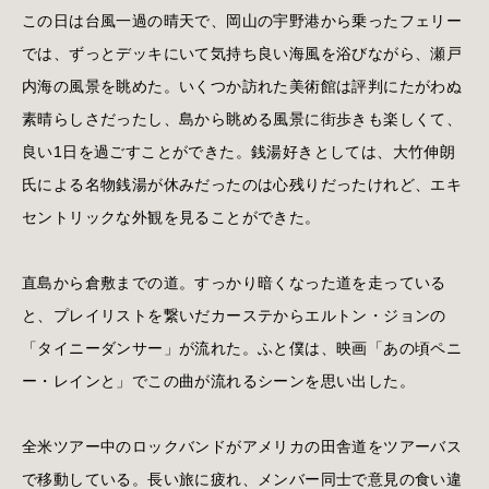
この日は台風一過の晴天で、岡山の宇野港から乗ったフェリー
では、ずっとデッキにいて気持ち良い海風を浴びながら、瀬戸
内海の風景を眺めた。いくつか訪れた美術館は評判にたがわぬ
素晴らしさだったし、島から眺める風景に街歩きも楽しくて、
良い1日を過ごすことができた。銭湯好きとしては、大竹伸朗
氏による名物銭湯が休みだったのは心残りだったけれど、エキ
セントリックな外観を見ることができた。
直島から倉敷までの道。すっかり暗くなった道を走っている
と、プレイリストを繋いだカーステからエルトン・ジョンの
「タイニーダンサー」が流れた。ふと僕は、映画「あの頃ペニ
ー・レインと」でこの曲が流れるシーンを思い出した。
全米ツアー中のロックバンドがアメリカの田舎道をツアーバス
で移動している。長い旅に疲れ、メンバー同士で意見の食い違