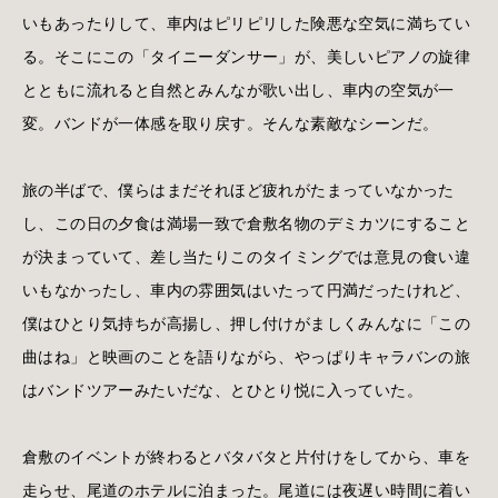
いもあったりして、車内はピリピリした険悪な空気に満ちてい
る。そこにこの「タイニーダンサー」が、美しいピアノの旋律
とともに流れると自然とみんなが歌い出し、車内の空気が一
変。バンドが一体感を取り戻す。そんな素敵なシーンだ。
旅の半ばで、僕らはまだそれほど疲れがたまっていなかった
し、この日の夕食は満場一致で倉敷名物のデミカツにすること
が決まっていて、差し当たりこのタイミングでは意見の食い違
いもなかったし、車内の雰囲気はいたって円満だったけれど、
僕はひとり気持ちが高揚し、押し付けがましくみんなに「この
曲はね」と映画のことを語りながら、やっぱりキャラバンの旅
はバンドツアーみたいだな、とひとり悦に入っていた。
倉敷のイベントが終わるとバタバタと片付けをしてから、車を
走らせ、尾道のホテルに泊まった。尾道には夜遅い時間に着い