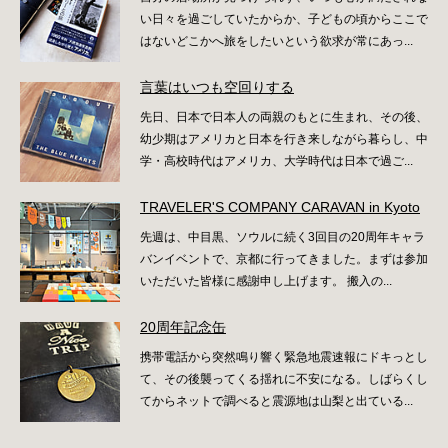
い日々を過ごしていたからか、子どもの頃からここで
はないどこかへ旅をしたいという欲求が常にあっ...
言葉はいつも空回りする
先日、日本で日本人の両親のもとに生まれ、その後、
幼少期はアメリカと日本を行き来しながら暮らし、中
学・高校時代はアメリカ、大学時代は日本で過ご...
TRAVELER'S COMPANY CARAVAN in Kyoto
先週は、中目黒、ソウルに続く3回目の20周年キャラ
バンイベントで、京都に行ってきました。まずは参加
いただいた皆様に感謝申し上げます。 搬入の...
20周年記念缶
携帯電話から突然鳴り響く緊急地震速報にドキっとし
て、その後襲ってくる揺れに不安になる。しばらくし
てからネットで調べると震源地は山梨と出ている...