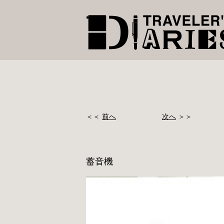
＜＜
前へ
次へ
＞＞
蓄音機