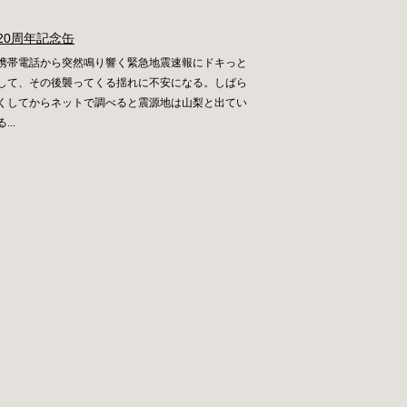
20周年記念缶
携帯電話から突然鳴り響く緊急地震速報にドキっと
して、その後襲ってくる揺れに不安になる。しばら
くしてからネットで調べると震源地は山梨と出てい
る...