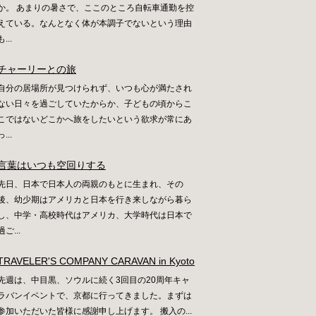
か。 あまりの暑さで、ここのところ自転車通勤を控
えている。なんとなく体が本調子でないという理由
も...
チャーリーとの旅
自分の居場所が見つけられず、いつも心が満たされ
ない日々を過ごしていたからか、子どもの頃からこ
こではないどこかへ旅をしたいという欲求が常にあ
っ...
言葉はいつも空回りする
先日、日本で日本人の両親のもとに生まれ、その
後、幼少期はアメリカと日本を行き来しながら暮ら
し、中学・高校時代はアメリカ、大学時代は日本で
過ご...
TRAVELER'S COMPANY CARAVAN in Kyoto
先週は、中目黒、ソウルに続く3回目の20周年キャ
ラバンイベントで、京都に行ってきました。まずは
参加いただいた皆様に感謝申し上げます。 搬入の...