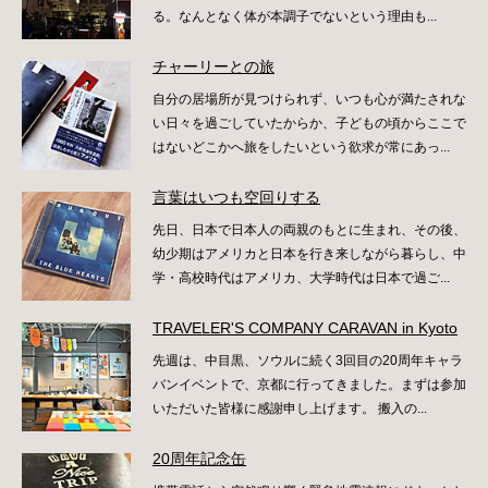
る。なんとなく体が本調子でないという理由も...
チャーリーとの旅
自分の居場所が見つけられず、いつも心が満たされな
い日々を過ごしていたからか、子どもの頃からここで
はないどこかへ旅をしたいという欲求が常にあっ...
言葉はいつも空回りする
先日、日本で日本人の両親のもとに生まれ、その後、
幼少期はアメリカと日本を行き来しながら暮らし、中
学・高校時代はアメリカ、大学時代は日本で過ご...
TRAVELER'S COMPANY CARAVAN in Kyoto
先週は、中目黒、ソウルに続く3回目の20周年キャラ
バンイベントで、京都に行ってきました。まずは参加
いただいた皆様に感謝申し上げます。 搬入の...
20周年記念缶