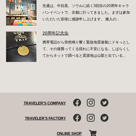
先週は、中目黒、ソウルに続く3回目の20周年キャラ
バンイベントで、京都に行ってきました。まずは参加
いただいた皆様に感謝申し上げます。 搬入の...
20周年記念缶
携帯電話から突然鳴り響く緊急地震速報にドキっとし
て、その後襲ってくる揺れに不安になる。しばらくし
てからネットで調べると震源地は山梨と出ている...
TRAVELER'S COMPANY
TRAVELER'S FACTORY
ONLINE SHOP