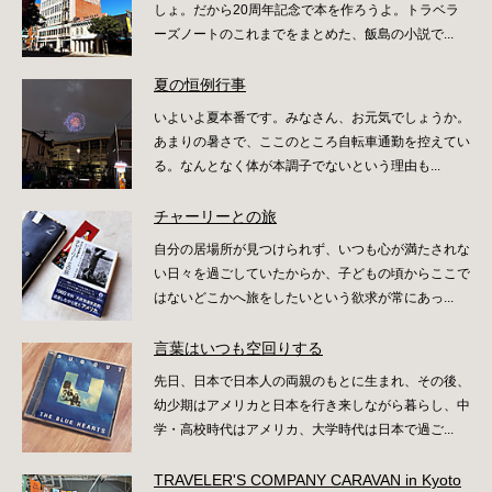
しょ。だから20周年記念で本を作ろうよ。トラベラ
ーズノートのこれまでをまとめた、飯島の小説で...
夏の恒例行事
いよいよ夏本番です。みなさん、お元気でしょうか。
あまりの暑さで、ここのところ自転車通勤を控えてい
る。なんとなく体が本調子でないという理由も...
チャーリーとの旅
自分の居場所が見つけられず、いつも心が満たされな
い日々を過ごしていたからか、子どもの頃からここで
はないどこかへ旅をしたいという欲求が常にあっ...
言葉はいつも空回りする
先日、日本で日本人の両親のもとに生まれ、その後、
幼少期はアメリカと日本を行き来しながら暮らし、中
学・高校時代はアメリカ、大学時代は日本で過ご...
TRAVELER'S COMPANY CARAVAN in Kyoto