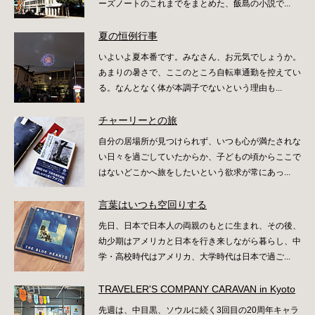
ーズノートのこれまでをまとめた、飯島の小説で...
夏の恒例行事
いよいよ夏本番です。みなさん、お元気でしょうか。
あまりの暑さで、ここのところ自転車通勤を控えてい
る。なんとなく体が本調子でないという理由も...
チャーリーとの旅
自分の居場所が見つけられず、いつも心が満たされな
い日々を過ごしていたからか、子どもの頃からここで
はないどこかへ旅をしたいという欲求が常にあっ...
言葉はいつも空回りする
先日、日本で日本人の両親のもとに生まれ、その後、
幼少期はアメリカと日本を行き来しながら暮らし、中
学・高校時代はアメリカ、大学時代は日本で過ご...
TRAVELER'S COMPANY CARAVAN in Kyoto
先週は、中目黒、ソウルに続く3回目の20周年キャラ