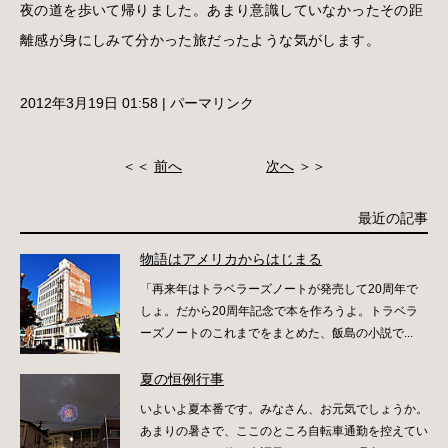
夜の道を歩いて帰りました。あまり意識していなかったその距
離感が身にしみて分かった旅だったような気がします。
2012年3月19日 01:58
|
パーマリンク
＜＜
前へ
次へ
＞＞
最近の記事
物語はアメリカからはじまる
「再来年はトラベラーズノートが発売して20周年で
しょ。だから20周年記念で本を作ろうよ。トラベラ
ーズノートのこれまでをまとめた、飯島の小説で...
夏の恒例行事
いよいよ夏本番です。みなさん、お元気でしょうか。
あまりの暑さで、ここのところ自転車通勤を控えてい