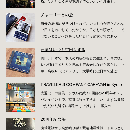
る。なんとなく体が本調子でないという理由も...
チャーリーとの旅
自分の居場所が見つけられず、いつも心が満たされな
い日々を過ごしていたからか、子どもの頃からここで
はないどこかへ旅をしたいという欲求が常にあっ...
言葉はいつも空回りする
先日、日本で日本人の両親のもとに生まれ、その後、
幼少期はアメリカと日本を行き来しながら暮らし、中
学・高校時代はアメリカ、大学時代は日本で過ご...
TRAVELER'S COMPANY CARAVAN in Kyoto
先週は、中目黒、ソウルに続く3回目の20周年キャラ
バンイベントで、京都に行ってきました。まずは参加
いただいた皆様に感謝申し上げます。 搬入の...
20周年記念缶
携帯電話から突然鳴り響く緊急地震速報にドキっとし